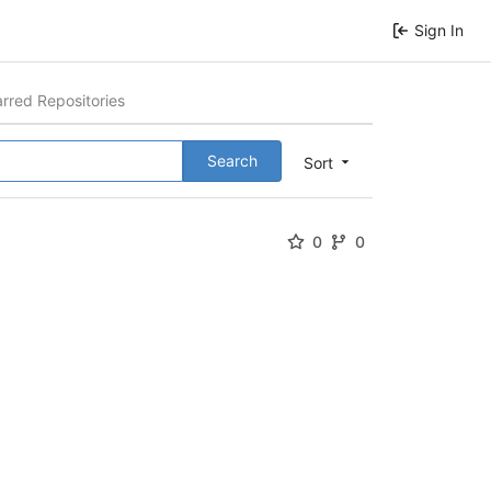
Sign In
arred Repositories
Search
Sort
0
0