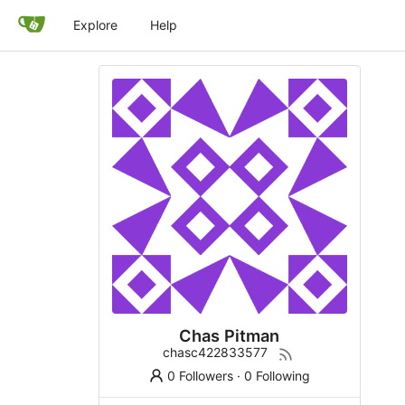
Explore
Help
Chas Pitman
chasc422833577
0 Followers
·
0 Following